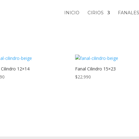
INICIO
CIRIOS
FANALE
 Cilindro 12×14
Fanal Cilindro 15×23
990
$
22.990