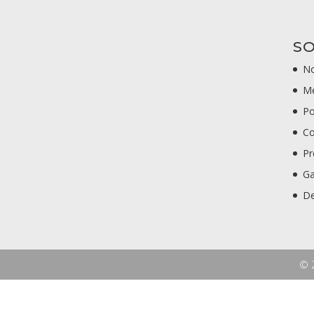
SO
No
Me
Po
Co
Pr
Ga
De
© 2