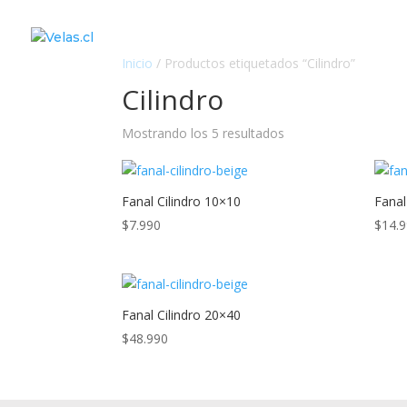
Inicio
/ Productos etiquetados “Cilindro”
Cilindro
Mostrando los 5 resultados
Fanal Cilindro 10×10
Fanal
$
7.990
$
14.
Fanal Cilindro 20×40
$
48.990