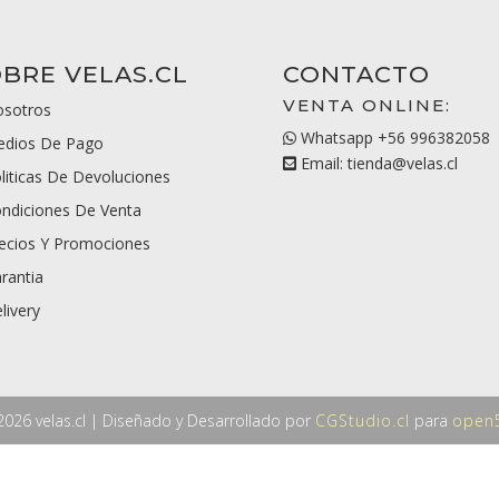
BRE VELAS.CL
CONTACTO
VENTA ONLINE:
sotros
Whatsapp +56 996382058
dios De Pago
Email: tienda@velas.cl
liticas De Devoluciones
ndiciones De Venta
ecios Y Promociones
rantia
livery
026 velas.cl | Diseñado y Desarrollado por
CGStudio.cl
para
open5