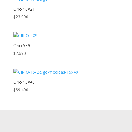
Cirio 10×21
$
23.990
Cirio 5×9
$
2.690
Cirio 15×40
$
69.490