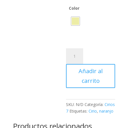
Color
Cirio
7x11
cantidad
Añadir al
carrito
SKU:
N/D
Categoría:
Cirios
7
Etiquetas:
Cirio
,
naranjo
Productos relacionados