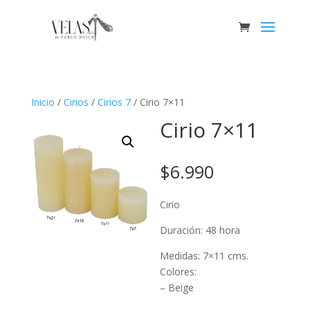
Inicio
/
Cirios
/
Cirios 7
/ Cirio 7×11
Cirio 7×11
$
6.990
Cirio
Duración: 48 hora
Medidas: 7×11 cms.
Colores:
– Beige